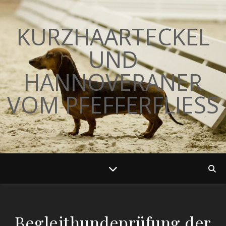
KURZHAARTECKEL
UND
HANNOVERANER
VOM PFEFFERFLIESS
Begleithundeprüfung der