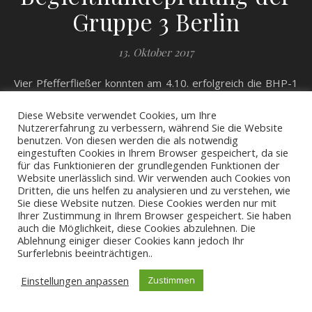
Gruppe 3 Berlin
13. Oktober 2017
Vier Pfefferfließer konnten am 4.10. erfolgreich die BHP-1
ablegen. Emil Star (Tilly und Oscars Sohn), Florentine
Diese Website verwendet Cookies, um Ihre
(Bertha und Oscars Tochter), Tilly und Bertha (als
Nutzererfahrung zu verbessern, während Sie die Website
Tagessiegerin im 1. Preis). Ich freue mich sehr für die
benutzen. Von diesen werden die als notwendig
Besitzer von Emil und Fine und natürlich auch über die B-
eingestuften Cookies in Ihrem Browser gespeichert, da sie
für das Funktionieren der grundlegenden Funktionen der
Hörnchen, für die wir nun auch Zeit hatten (das Programm
Website unerlässlich sind. Wir verwenden auch Cookies von
haben sie ja schon länger drauf).
Dritten, die uns helfen zu analysieren und zu verstehen, wie
Sie diese Website nutzen. Diese Cookies werden nur mit
Ihrer Zustimmung in Ihrem Browser gespeichert. Sie haben
auch die Möglichkeit, diese Cookies abzulehnen. Die
Ablehnung einiger dieser Cookies kann jedoch Ihr
Surferlebnis beeinträchtigen..
Einstellungen anpassen
Zustimmen
Ashe Theme von
WP Royal
.
Impressum/Datenschutz
Kontakt