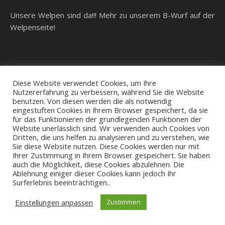
Unsere Welpen sind da!!! Mehr zu unserem B-Wurf auf der
Welpenseite!
Diese Website verwendet Cookies, um Ihre
Nutzererfahrung zu verbessern, während Sie die Website
Ashe Theme von
WP Royal
.
Impressum/Datenschutz
Kontakt
benutzen. Von diesen werden die als notwendig
eingestuften Cookies in Ihrem Browser gespeichert, da sie
für das Funktionieren der grundlegenden Funktionen der
Website unerlässlich sind. Wir verwenden auch Cookies von
Dritten, die uns helfen zu analysieren und zu verstehen, wie
Sie diese Website nutzen. Diese Cookies werden nur mit
Ihrer Zustimmung in Ihrem Browser gespeichert. Sie haben
auch die Möglichkeit, diese Cookies abzulehnen. Die
Ablehnung einiger dieser Cookies kann jedoch Ihr
Surferlebnis beeinträchtigen..
Einstellungen anpassen
Zustimmen