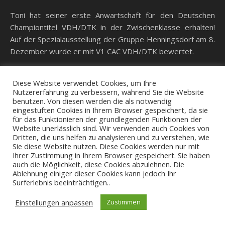
Toni hat seiner erste Anwartschaft für den Deutschen
Championtitel VDH/DTK in der Zwischenklasse erhalten!
Auf der Spezialausstellung der Gruppe Henningsdorf am 8.
Dezember wurde er mit V1 CAC VDH/DTK bewertet.
Diese Website verwendet Cookies, um Ihre
Nutzererfahrung zu verbessern, während Sie die Website
benutzen. Von diesen werden die als notwendig
eingestuften Cookies in Ihrem Browser gespeichert, da sie
für das Funktionieren der grundlegenden Funktionen der
Ashe Theme von
WP Royal
.
Impressum/Datenschutz
Kontakt
Website unerlässlich sind. Wir verwenden auch Cookies von
Dritten, die uns helfen zu analysieren und zu verstehen, wie
Sie diese Website nutzen. Diese Cookies werden nur mit
Ihrer Zustimmung in Ihrem Browser gespeichert. Sie haben
auch die Möglichkeit, diese Cookies abzulehnen. Die
Ablehnung einiger dieser Cookies kann jedoch Ihr
Surferlebnis beeinträchtigen..
Einstellungen anpassen
Zustimmen