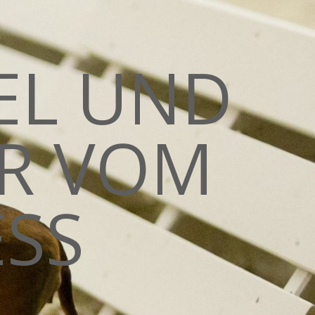
EL UND
R VOM
SS