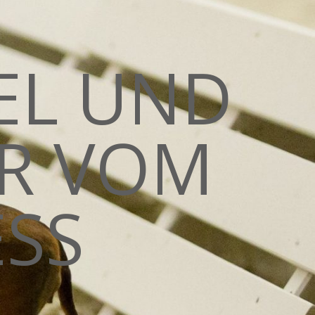
EL UND
R VOM
SS