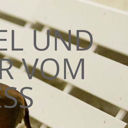
EL UND
R VOM
SS